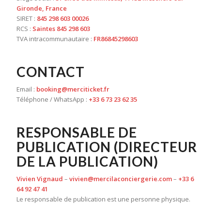
Gironde, France
SIRET :
845 298 603 00026
RCS :
Saintes 845 298 603
TVA intracommunautaire :
FR86845298603
CONTACT
Email :
booking@merciticket.fr
Téléphone / WhatsApp :
+33 6 73 23 62 35
RESPONSABLE DE
PUBLICATION (DIRECTEUR
DE LA PUBLICATION)
Vivien Vignaud
–
vivien@mercilaconciergerie.com
–
+33 6
64 92 47 41
Le responsable de publication est une personne physique.