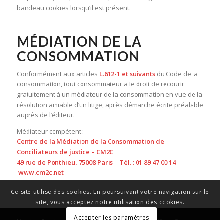
bandeau cookies lorsqu’il est présent.
MÉDIATION DE LA
CONSOMMATION
Conformément aux articles
L.612-1 et suivants
du Code de la
consommation, tout consommateur a le droit de recourir
gratuitement à un médiateur de la consommation en vue de la
résolution amiable d’un litige, après démarche écrite préalable
auprès de l’éditeur.
Médiateur compétent :
Centre de la Médiation de la Consommation de
Conciliateurs de justice – CM2C
49 rue de Ponthieu, 75008 Paris
–
Tél. : 01 89 47 00 14
–
www.cm2c.net
Ce site utilise des cookies. En poursuivant votre navigation sur le
site, vous acceptez notre utilisation des cookies.
Accepter les paramètres