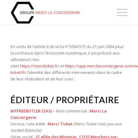
En vertu de l’article 6 de la loi n°2004-575 du 21 juin 2004 pour
la confiance dans l’économie numérique, il est précisé aux
utilisateurs des
sites
https://merciticket.fr/
et
https://app.mercilaconciergerie.com/me
ticket/fr/
l’identité des différents intervenants dans le cadre
de leur réalisation et de leur suivi :
ÉDITEUR / PROPRIÉTAIRE
MYFREEBUTLER (SAS)
– Nom commercial :
Merci La
Conciergerie
Service / site édité :
Merci Ticket
(Merci Ticket n’est pas une
société distincte)
Siège social :
37 allée des Mimosas, 17132 Meschers-sur-